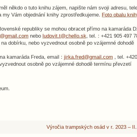
měl někdo o tuto knihu zájem, napište nám svoji adresu, tele
 a my Vám objednání knihy zprostředkujeme.
Foto obalu kni
lovenské republiky se mohou obracet přímo na kamaráda D
tt@gmail.com
nebo
ludovit.t@chello.sk
, tel. : +421 905 497 
 na dobírku, nebo vyzvednout osobně po vzájemné dohodě
na kamaráda Freda, email :
jirka.fred@gmail.com
, tel. +42
 vyzvednout osobně po vzájemné dohodě termínu převzetí
eum.
Výročia trampských osád v r. 2023 – II