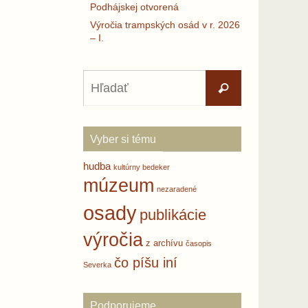
Podhájskej otvorená
Výročia trampských osád v r. 2026
– I.
Search
Hľadať
for:
Vyber si tému
hudba
kultúrny bedeker
múzeum
nezaradené
osady
publikácie
výročia
z archívu
časopis
čo píšu iní
Severka
Podporujeme