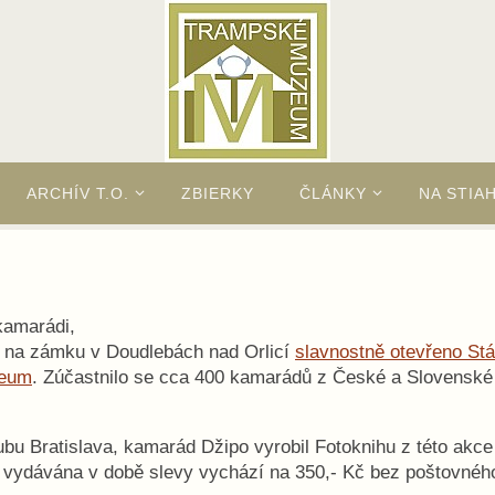
ARCHÍV T.O.
ZBIERKY
ČLÁNKY
NA STIA
kamarádi,
o na zámku v Doudlebách nad Orlicí
slavnostně otevřeno Stá
zeum
. Zúčastnilo se cca 400 kamarádů z České a Slovenské
lubu Bratislava, kamarád
Džipo
vyrobil Fotoknihu z této akce
a vydávána v době slevy vychází na 350,- Kč bez poštovnéh