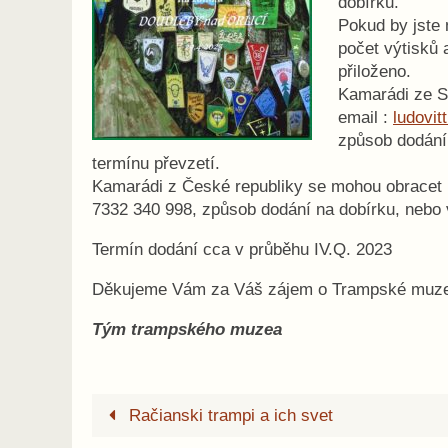
dobírku.
Pokud by jste 
počet výtisků
přiloženo.
Kamarádi ze S
email :
ludovi
způsob dodání
termínu převzetí.
Kamarádi z České republiky se mohou obracet 
7332 340 998, způsob dodání na dobírku, nebo
Termín dodání cca v průběhu IV.Q. 2023
Děkujeme Vám za Váš zájem o Trampské muz
Tým trampského muzea
Račianski trampi a ich svet