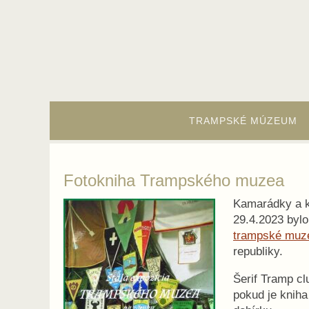
Skip
to
content
Skip
to
TRAMPSKÉ MÚZEUM
content
Fotokniha Trampského muzea
Kamarádky a 
29.4.2023 byl
trampské mu
republiky.
Šerif Tramp c
pokud je knih