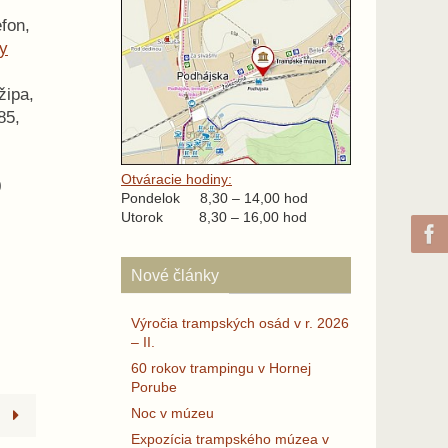
fon,
hy
žipa,
785,
Otváracie hodiny:
0
Pondelok 8,30 – 14,00 hod
Utorok 8,30 – 16,00 hod
Nové články
Výročia trampských osád v r. 2026
– II.
60 rokov trampingu v Hornej
Porube
Noc v múzeu
.
Expozícia trampského múzea v