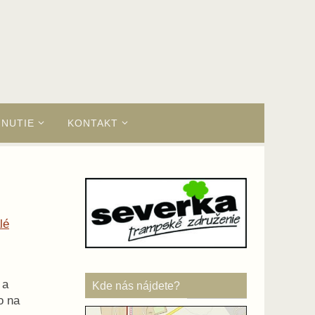
HNUTIE
KONTAKT
lé
 a
Kde nás nájdete?
o na