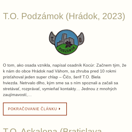
T.O. Podzámok (Hrádok, 2023)
O tom, ako osada vznikla, napísal osadník Kocúr: Začnem tým, že
k nám do obce Hrádok nad Váhom, sa zhruba pred 10 rokmi
prisťahoval jeden super chlap – Čičo, šerif T.O. Biela
hviezda. Netrvalo dlho, kým sme sa s ním spoznali a začali sa
stretávať, rozprávať, vymieňať kontakty… Jednou z mnohých
zaujímavostí,…
POKRAČOVANIE ČLÁNKU
T.O. Askalona (Bratislava,