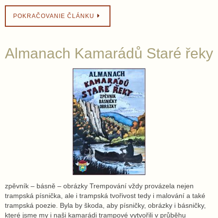
POKRAČOVANIE ČLÁNKU
Almanach Kamarádů Staré řeky
zpěvník – básně – obrázky Trempování vždy provázela nejen
trampská písnička, ale i trampská tvořivost tedy i malování a také
trampská poezie. Byla by škoda, aby písničky, obrázky i básničky,
které jsme my i naši kamarádi trampové vytvořili v průběhu