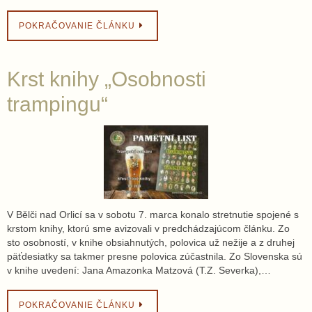
POKRAČOVANIE ČLÁNKU
Krst knihy „Osobnosti
trampingu“
V Bělči nad Orlicí sa v sobotu 7. marca konalo stretnutie spojené s
krstom knihy, ktorú sme avizovali v predchádzajúcom článku. Zo
sto osobností, v knihe obsiahnutých, polovica už nežije a z druhej
päťdesiatky sa takmer presne polovica zúčastnila. Zo Slovenska sú
v knihe uvedení: Jana Amazonka Matzová (T.Z. Severka),…
POKRAČOVANIE ČLÁNKU