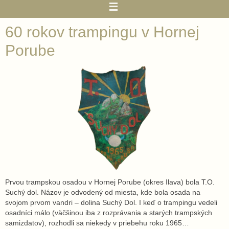
60 rokov trampingu v Hornej
Porube
Prvou trampskou osadou v Hornej Porube (okres Ilava) bola T.O.
Suchý dol. Názov je odvodený od miesta, kde bola osada na
svojom prvom vandri – dolina Suchý Dol. I keď o trampingu vedeli
osadníci málo (väčšinou iba z rozprávania a starých trampských
samizdatov), rozhodli sa niekedy v priebehu roku 1965…