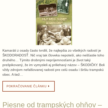
Kamaráti z osady často tvrdili, že najlepšia zo všetkých radostí je
ŠKODORADOSŤ. Nič vraj tak človeka nepoteší, ako nešťastie toho
druhého… Týmito drobnými nepríjemnosťami je život taký
prešpikovaný, že im vymysleli aj priliehavý názov – ŠKODIČKY. Boli
vždy zdrojom nefalšovanej radosti pre celú osadu i širšiu trampskú
obec. A tiež…
POKRAČOVANIE ČLÁNKU
Piesne od trampských ohňov –