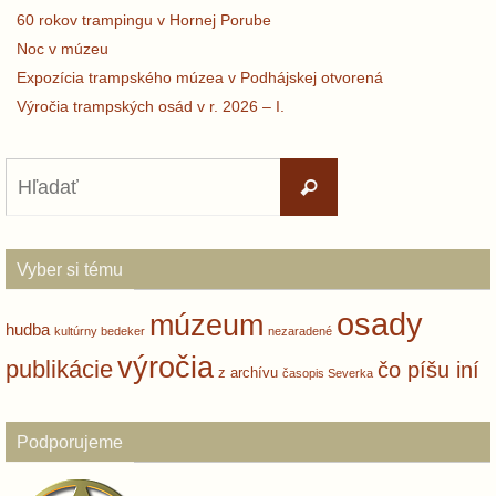
60 rokov trampingu v Hornej Porube
Noc v múzeu
Expozícia trampského múzea v Podhájskej otvorená
Výročia trampských osád v r. 2026 – I.
Search
Hľadať
for:
Vyber si tému
osady
múzeum
hudba
kultúrny bedeker
nezaradené
výročia
publikácie
čo píšu iní
z archívu
časopis Severka
Podporujeme