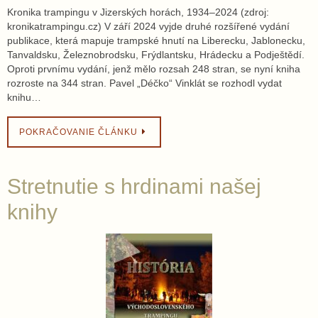
Kronika trampingu v Jizerských horách, 1934–2024 (zdroj:
kronikatrampingu.cz) V září 2024 vyjde druhé rozšířené vydání
publikace, která mapuje trampské hnutí na Liberecku, Jablonecku,
Tanvaldsku, Železnobrodsku, Frýdlantsku, Hrádecku a Podještědí.
Oproti prvnímu vydání, jenž mělo rozsah 248 stran, se nyní kniha
rozroste na 344 stran. Pavel „Déčko“ Vinklát se rozhodl vydat
knihu…
POKRAČOVANIE ČLÁNKU
Stretnutie s hrdinami našej
knihy