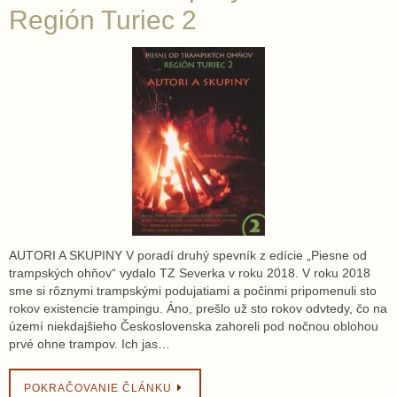
Región Turiec 2
AUTORI A SKUPINY V poradí druhý spevník z edície „Piesne od
trampských ohňov“ vydalo TZ Severka v roku 2018. V roku 2018
sme si rôznymi trampskými podujatiami a počinmi pripomenuli sto
rokov existencie trampingu. Áno, prešlo už sto rokov odvtedy, čo na
území niekdajšieho Československa zahoreli pod nočnou oblohou
prvé ohne trampov. Ich jas…
POKRAČOVANIE ČLÁNKU