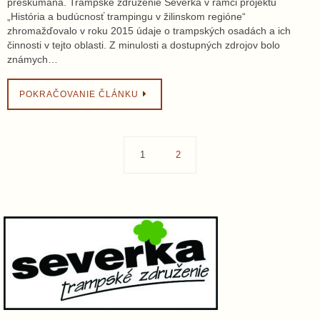
preskúmaná. Trampské združenie Severka v rámci projektu
„História a budúcnosť trampingu v žilinskom regióne“
zhromažďovalo v roku 2015 údaje o trampských osadách a ich
činnosti v tejto oblasti. Z minulosti a dostupných zdrojov bolo
známych…
POKRAČOVANIE ČLÁNKU
1
2