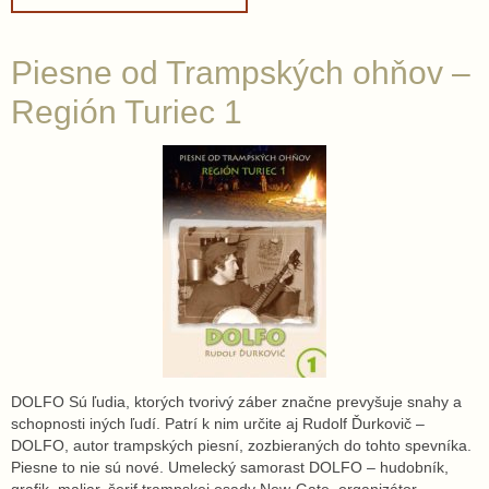
Piesne od Trampských ohňov –
Región Turiec 1
DOLFO Sú ľudia, ktorých tvorivý záber značne prevyšuje snahy a
schopnosti iných ľudí. Patrí k nim určite aj Rudolf Ďurkovič –
DOLFO, autor trampských piesní, zozbieraných do tohto spevníka.
Piesne to nie sú nové. Umelecký samorast DOLFO – hudobník,
grafik, maliar, šerif trampskej osady New-Gate, organizátor