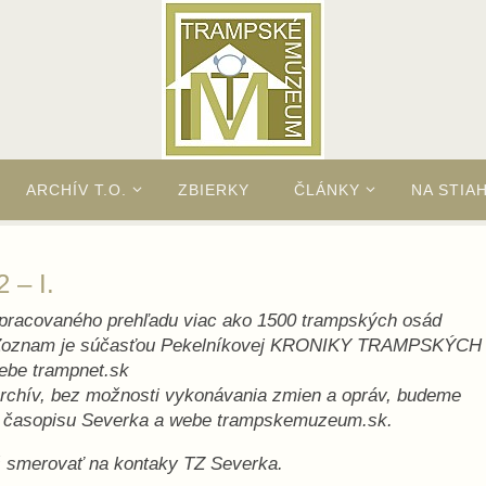
ARCHÍV T.O.
ZBIERKY
ČLÁNKY
NA STIA
 – I.
spracovaného prehľadu viac ako 1500 trampských osád
9. Zoznam je súčasťou Pekelníkovej KRONIKY TRAMPSKÝCH
ebe trampnet.sk
archív, bez možnosti vykonávania zmien a opráv, budeme
ch časopisu Severka a webe trampskemuzeum.sk.
š smerovať na kontaky TZ Severka.