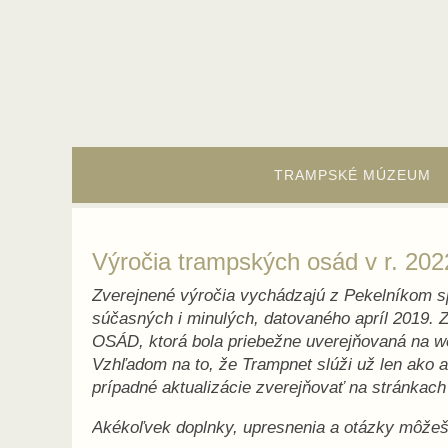
Skip
to
content
Skip
to
TRAMPSKÉ MÚZEUM
content
Výročia trampských osád v r. 2022
Zverejnené výročia vychádzajú z Pekelníkom 
súčasných i minulých, datovaného apríl 201
OSÁD, ktorá bola priebežne uverejňovaná na w
Vzhľadom na to, že Trampnet slúži už len ako 
prípadné aktualizácie zverejňovať na stránka
Akékoľvek doplnky, upresnenia a otázky môže