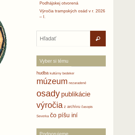
Podhájskej otvorená
Výročia trampských osád v r. 2026
– I.
Search
Hľadať
for:
Vyber si tému
hudba
kultúrny bedeker
múzeum
nezaradené
osady
publikácie
výročia
z archívu
časopis
čo píšu iní
Severka
Podporujeme