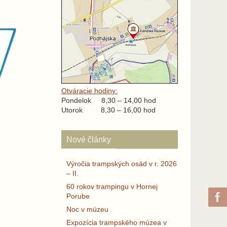
Otváracie hodiny:
Pondelok 8,30 – 14,00 hod
Utorok 8,30 – 16,00 hod
Nové články
Výročia trampských osád v r. 2026
– II.
60 rokov trampingu v Hornej
Porube
Noc v múzeu
Expozícia trampského múzea v