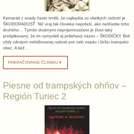
Kamaráti z osady často tvrdili, že najlepšia zo všetkých radostí je
ŠKODORADOSŤ. Nič vraj tak človeka nepoteší, ako nešťastie toho
druhého… Týmito drobnými nepríjemnosťami je život taký
prešpikovaný, že im vymysleli aj priliehavý názov – ŠKODIČKY. Boli
vždy zdrojom nefalšovanej radosti pre celú osadu i širšiu trampskú
obec. A tiež…
POKRAČOVANIE ČLÁNKU
Piesne od trampských ohňov –
Región Turiec 2