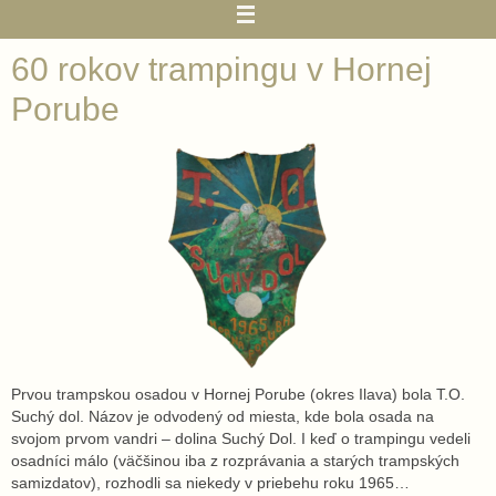
60 rokov trampingu v Hornej
Porube
Prvou trampskou osadou v Hornej Porube (okres Ilava) bola T.O.
Suchý dol. Názov je odvodený od miesta, kde bola osada na
svojom prvom vandri – dolina Suchý Dol. I keď o trampingu vedeli
osadníci málo (väčšinou iba z rozprávania a starých trampských
samizdatov), rozhodli sa niekedy v priebehu roku 1965…