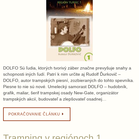
DOLFO Sú ľudia, ktorých tvorivý záber značne prevyšuje snahy a
schopnosti iných ľudí. Patrí k nim určite aj Rudolf Ďurkovič –
DOLFO, autor trampských piesní, zozbieraných do tohto spevníka.
Piesne to nie sú nové. Umelecký samorast DOLFO – hudobník,
grafik, maliar, šerif trampskej osady New-Gate, organizátor
trampských akcií, budovateľ a zlepšovateľ osadnej…
POKRAČOVANIE ČLÁNKU
Tramping v regiónoch 1