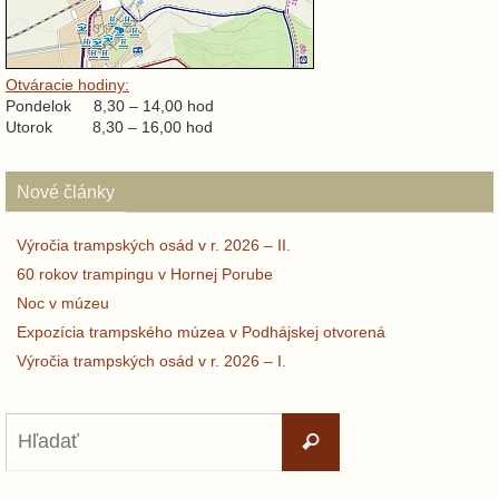
Otváracie hodiny:
Pondelok 8,30 – 14,00 hod
Utorok 8,30 – 16,00 hod
Nové články
Výročia trampských osád v r. 2026 – II.
60 rokov trampingu v Hornej Porube
Noc v múzeu
Expozícia trampského múzea v Podhájskej otvorená
Výročia trampských osád v r. 2026 – I.
Search
Hľadať
for: