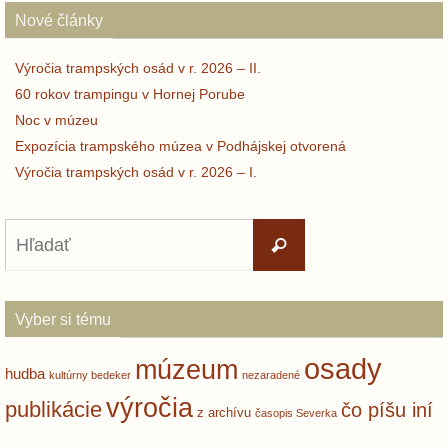
Nové články
Výročia trampských osád v r. 2026 – II.
60 rokov trampingu v Hornej Porube
Noc v múzeu
Expozícia trampského múzea v Podhájskej otvorená
Výročia trampských osád v r. 2026 – I.
Search
Hľadať
for:
Vyber si tému
osady
múzeum
hudba
kultúrny bedeker
nezaradené
výročia
publikácie
čo píšu iní
z archívu
časopis Severka