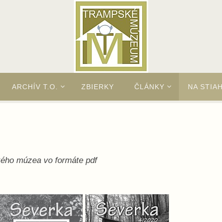
ARCHÍV T.O.
ZBIERKY
ČLÁNKY
NA STIA
kého múzea vo formáte pdf