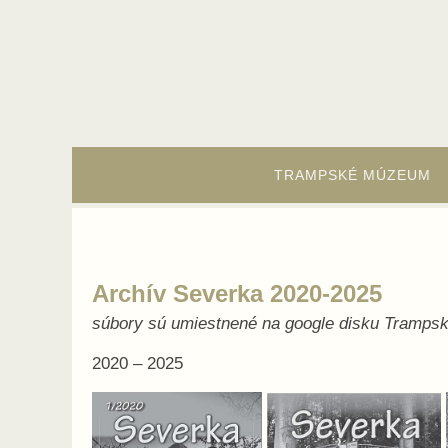
Skip
to
content
Skip
to
TRAMPSKÉ MÚZEUM
content
Archív Severka 2020-2025
súbory sú umiestnené na google disku Tramps
2020 – 2025