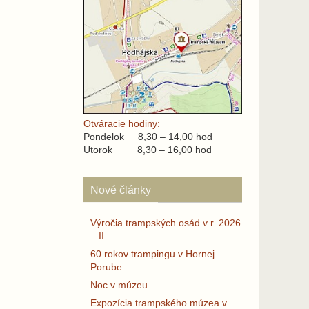
Otváracie hodiny:
Pondelok 8,30 – 14,00 hod
Utorok 8,30 – 16,00 hod
Nové články
Výročia trampských osád v r. 2026
– II.
60 rokov trampingu v Hornej
Porube
Noc v múzeu
Expozícia trampského múzea v