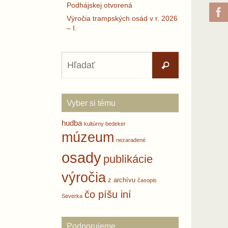
Podhájskej otvorená
Výročia trampských osád v r. 2026
– I.
Search
Hľadať
for:
Vyber si tému
hudba
kultúrny bedeker
múzeum
nezaradené
osady
publikácie
výročia
z archívu
časopis
čo píšu iní
Severka
Podporujeme