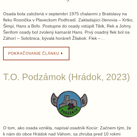
Osada bola založená v septembri 1975 chalanmi z Bratislavy na
fleku Rosnička v Plaveckom Podhradí. Zakladajúci členovia – Krtko,
Šimpi, Hans a Bofo. Postupne do osady vstúpili Tibik, Rek a Johny.
Šerifom osady bol zvolený kamarát Hans. Prvý osadný flek bol na
Záhorí – Sološnica, bývalá horáreň Žliabok. Flek –…
POKRAČOVANIE ČLÁNKU
T.O. Podzámok (Hrádok, 2023)
O tom, ako osada vznikla, napísal osadník Kocúr: Začnem tým, že
k nám do obce Hrádok nad Váhom, sa zhruba pred 10 rokmi