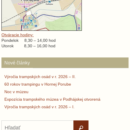
Otváracie hodiny:
Pondelok 8,30 – 14,00 hod
Utorok 8,30 – 16,00 hod
Nové články
Výročia trampských osád v r. 2026 – II.
60 rokov trampingu v Hornej Porube
Noc v múzeu
Expozícia trampského múzea v Podhájskej otvorená
Výročia trampských osád v r. 2026 – I.
Search
Hľadať
for: