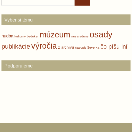
Vyber si tému
osady
múzeum
hudba
kultúrny bedeker
nezaradené
výročia
publikácie
čo píšu iní
z archívu
časopis Severka
Podporujeme