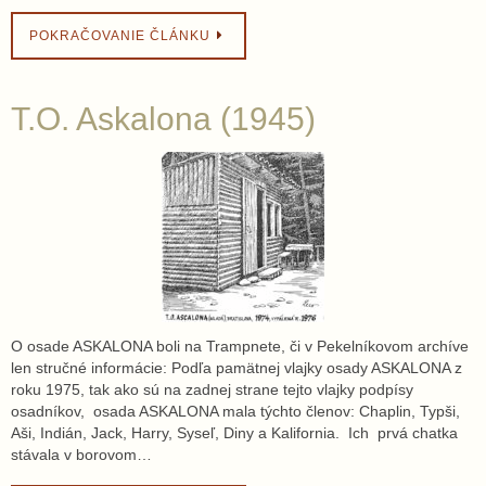
POKRAČOVANIE ČLÁNKU
T.O. Askalona (1945)
O osade ASKALONA boli na Trampnete, či v Pekelníkovom archíve
len stručné informácie: Podľa pamätnej vlajky osady ASKALONA z
roku 1975, tak ako sú na zadnej strane tejto vlajky podpísy
osadníkov, osada ASKALONA mala týchto členov: Chaplin, Typši,
Aši, Indián, Jack, Harry, Syseľ, Diny a Kalifornia. Ich prvá chatka
stávala v borovom…