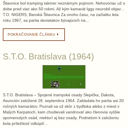
Štiavnice bol tramping takmer neznámym pojmom. Nehovoriac už o
dobe pred viac ako 50 rokmi. Až kým kamarát Iggy neurobil objav…
T.O. NIGERS, Banská Štiavnica Za onoho času, na začiatku leta
roku 1967, sa partia deviatakov bývajúcich na…
POKRAČOVANIE ČLÁNKU
S.T.O. Bratislava (1964)
S.T.O. Bratislava – Spojené trampské osady Slepička, Dakota,
Asunción založené 28. septembra 1964. Zakladala ho partia asi 20
ročných kamarátov. Poznali sa už skôr z bydliska alebo z miest v
Malých Karpatoch, kam chodievali vandrovať ako členovia vyššie
spomenutých osád, niektorí aj bez osady. Podnetom k založeniu
bola príležitosť odkúpiť…