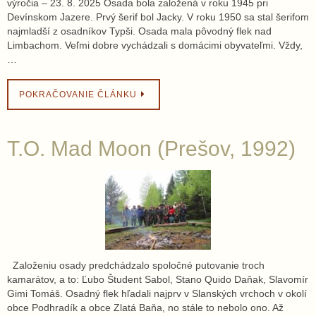
výročia – 23. 8. 2025 Osada bola založená v roku 1945 pri
Devínskom Jazere. Prvý šerif bol Jacky. V roku 1950 sa stal šerifom
najmladší z osadníkov Typši. Osada mala pôvodný flek nad
Limbachom. Veľmi dobre vychádzali s domácimi obyvateľmi. Vždy,
…
POKRAČOVANIE ČLÁNKU
T.O. Mad Moon (Prešov, 1992)
Založeniu osady predchádzalo spoločné putovanie troch
kamarátov, a to: Ľubo Študent Sabol, Stano Quido Daňak, Slavomír
Gimi Tomáš. Osadný flek hľadali najprv v Slanských vrchoch v okolí
obce Podhradík a obce Zlatá Baňa, no stále to nebolo ono. Až