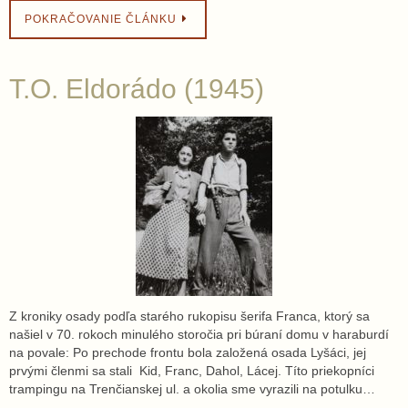
POKRAČOVANIE ČLÁNKU
T.O. Eldorádo (1945)
Z kroniky osady podľa starého rukopisu šerifa Franca, ktorý sa
našiel v 70. rokoch minulého storočia pri búraní domu v haraburdí
na povale: Po prechode frontu bola založená osada Lyšáci, jej
prvými členmi sa stali Kid, Franc, Dahol, Lácej. Títo priekopníci
trampingu na Trenčianskej ul. a okolia sme vyrazili na potulku…