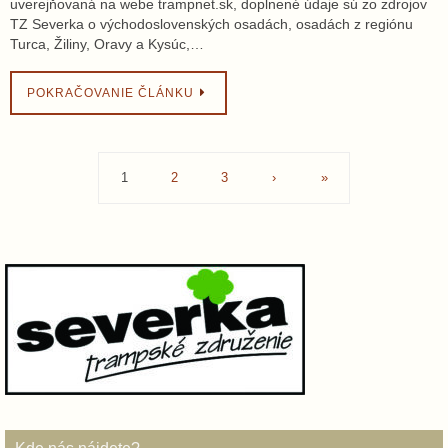
uverejňovaná na webe trampnet.sk, doplnené údaje sú zo zdrojov
TZ Severka o východoslovenských osadách, osadách z regiónu
Turca, Žiliny, Oravy a Kysúc,…
POKRAČOVANIE ČLÁNKU
1
2
3
›
»