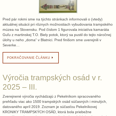
Pred pár rokmi sme na týchto stránkach informovali o (vtedy)
aktuálnej situácii pri rôznych možnostiach vybudovania trampského
múzea na Slovensku. Pod číslom 1 figurovala iniciatíva kamaráta
Guľu z martinskej T.O. Biely potok, ktorý sa pustil do tejto náročnej
úlohy u neho „doma“ v Blatnici. Pred finišom sme uverejnili v
Severke…
POKRAČOVANIE ČLÁNKU
Výročia trampských osád v r.
2025 – III.
Zverejnené výročia vychádzajú z Pekelníkom spracovaného
prehľadu viac ako 1500 trampských osád súčasných i minulých,
datovaného apríl 2019. Zoznam je súčasťou Pekelníkovej
KRONIKY TRAMPSKÝCH OSÁD, ktorá bola priebežne