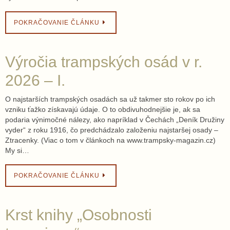
POKRAČOVANIE ČLÁNKU
Výročia trampských osád v r.
2026 – I.
O najstarších trampských osadách sa už takmer sto rokov po ich
vzniku ťažko získavajú údaje. O to obdivuhodnejšie je, ak sa
podaria výnimočné nálezy, ako napríklad v Čechách „Deník Družiny
vyder“ z roku 1916, čo predchádzalo založeniu najstaršej osady –
Ztracenky. (Viac o tom v článkoch na www.trampsky-magazin.cz)
My si…
POKRAČOVANIE ČLÁNKU
Krst knihy „Osobnosti