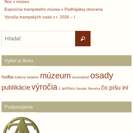
Noc v múzeu
Expozícia trampského múzea v Podhájskej otvorená
Výročia trampských osád v r. 2026 – I.
Search
Hľadať
for:
Vyber si tému
osady
múzeum
hudba
kultúrny bedeker
nezaradené
výročia
publikácie
čo píšu iní
z archívu
časopis Severka
Podporujeme