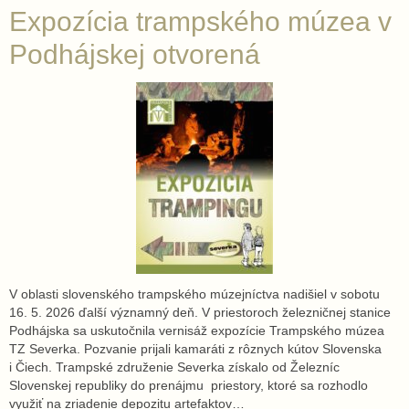
Expozícia trampského múzea v
Podhájskej otvorená
V oblasti slovenského trampského múzejníctva nadišiel v sobotu
16. 5. 2026 ďalší významný deň. V priestoroch železničnej stanice
Podhájska sa uskutočnila vernisáž expozície Trampského múzea
TZ Severka. Pozvanie prijali kamaráti z rôznych kútov Slovenska
i Čiech. Trampské združenie Severka získalo od Železníc
Slovenskej republiky do prenájmu priestory, ktoré sa rozhodlo
využiť na zriadenie depozitu artefaktov…