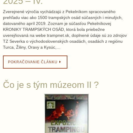
2025 – IV.
Zverejnené výročia vychádzajú z Pekelníkom spracovaného
prehľadu viac ako 1500 trampských osád súčasných i minulých,
datovaného apríl 2019. Zoznam je súčasťou Pekelníkovej
KRONIKY TRAMPSKÝCH OSÁD, ktorá bola priebežne
uverejňovaná na webe trampnet.sk, doplnené údaje sú zo zdrojov
TZ Severka o východoslovenských osadách, osadách z regiónu
Turca, Žiliny, Oravy a Kysúc,…
POKRAČOVANIE ČLÁNKU
Čo je s tým múzeom II ?