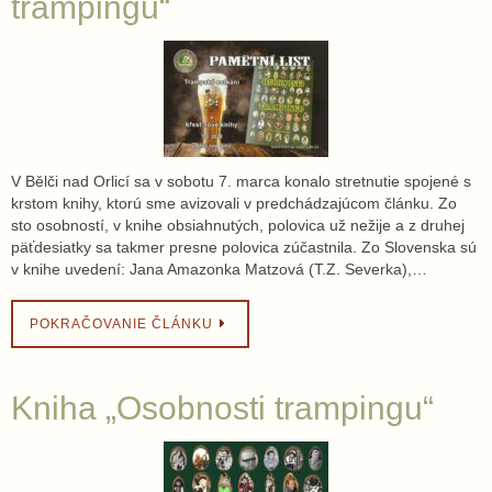
trampingu“
V Bělči nad Orlicí sa v sobotu 7. marca konalo stretnutie spojené s
krstom knihy, ktorú sme avizovali v predchádzajúcom článku. Zo
sto osobností, v knihe obsiahnutých, polovica už nežije a z druhej
päťdesiatky sa takmer presne polovica zúčastnila. Zo Slovenska sú
v knihe uvedení: Jana Amazonka Matzová (T.Z. Severka),…
POKRAČOVANIE ČLÁNKU
Kniha „Osobnosti trampingu“