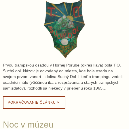
Prvou trampskou osadou v Hornej Porube (okres Ilava) bola T.O.
Suchý dol. Názov je odvodený od miesta, kde bola osada na
svojom prvom vandri – dolina Suchý Dol. I keď o trampingu vedeli
osadníci málo (väčšinou iba z rozprávania a starých trampských
samizdatov), rozhodli sa niekedy v priebehu roku 1965…
POKRAČOVANIE ČLÁNKU
Noc v múzeu