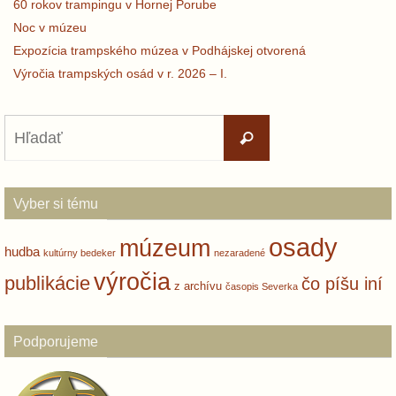
60 rokov trampingu v Hornej Porube
Noc v múzeu
Expozícia trampského múzea v Podhájskej otvorená
Výročia trampských osád v r. 2026 – I.
Search
Hľadať
for:
Vyber si tému
osady
múzeum
hudba
kultúrny bedeker
nezaradené
výročia
publikácie
čo píšu iní
z archívu
časopis Severka
Podporujeme