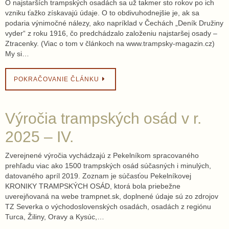
O najstarších trampských osadách sa už takmer sto rokov po ich
vzniku ťažko získavajú údaje. O to obdivuhodnejšie je, ak sa
podaria výnimočné nálezy, ako napríklad v Čechách „Deník Družiny
vyder“ z roku 1916, čo predchádzalo založeniu najstaršej osady –
Ztracenky. (Viac o tom v článkoch na www.trampsky-magazin.cz)
My si…
POKRAČOVANIE ČLÁNKU
Výročia trampských osád v r.
2025 – IV.
Zverejnené výročia vychádzajú z Pekelníkom spracovaného
prehľadu viac ako 1500 trampských osád súčasných i minulých,
datovaného apríl 2019. Zoznam je súčasťou Pekelníkovej
KRONIKY TRAMPSKÝCH OSÁD, ktorá bola priebežne
uverejňovaná na webe trampnet.sk, doplnené údaje sú zo zdrojov
TZ Severka o východoslovenských osadách, osadách z regiónu
Turca, Žiliny, Oravy a Kysúc,…