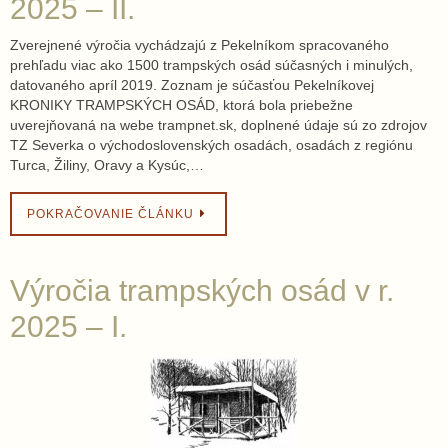
2025 – II.
Zverejnené výročia vychádzajú z Pekelníkom spracovaného
prehľadu viac ako 1500 trampských osád súčasných i minulých,
datovaného apríl 2019. Zoznam je súčasťou Pekelníkovej
KRONIKY TRAMPSKÝCH OSÁD, ktorá bola priebežne
uverejňovaná na webe trampnet.sk, doplnené údaje sú zo zdrojov
TZ Severka o východoslovenských osadách, osadách z regiónu
Turca, Žiliny, Oravy a Kysúc,…
POKRAČOVANIE ČLÁNKU
Výročia trampských osád v r.
2025 – I.