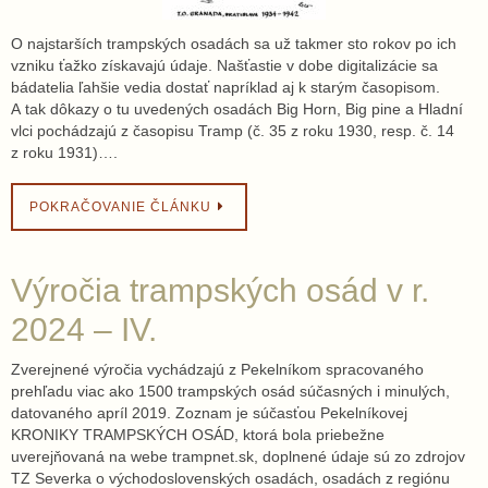
O najstarších trampských osadách sa už takmer sto rokov po ich
vzniku ťažko získavajú údaje. Našťastie v dobe digitalizácie sa
bádatelia ľahšie vedia dostať napríklad aj k starým časopisom.
A tak dôkazy o tu uvedených osadách Big Horn, Big pine a Hladní
vlci pochádzajú z časopisu Tramp (č. 35 z roku 1930, resp. č. 14
z roku 1931)….
POKRAČOVANIE ČLÁNKU
Výročia trampských osád v r.
2024 – IV.
Zverejnené výročia vychádzajú z Pekelníkom spracovaného
prehľadu viac ako 1500 trampských osád súčasných i minulých,
datovaného apríl 2019. Zoznam je súčasťou Pekelníkovej
KRONIKY TRAMPSKÝCH OSÁD, ktorá bola priebežne
uverejňovaná na webe trampnet.sk, doplnené údaje sú zo zdrojov
TZ Severka o východoslovenských osadách, osadách z regiónu