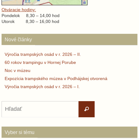
Otváracie hodiny:
Pondelok 8,30 – 14,00 hod
Utorok 8,30 – 16,00 hod
Nové články
Výročia trampských osád v r. 2026 – II.
60 rokov trampingu v Hornej Porube
Noc v múzeu
Expozícia trampského múzea v Podhájskej otvorená
Výročia trampských osád v r. 2026 – I.
Search
Hľadať
for:
Vyber si tému