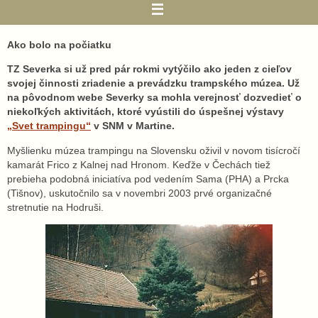
Ako bolo na počiatku
TZ Severka si už pred pár rokmi vytýčilo ako jeden z cieľov
svojej činnosti zriadenie a prevádzku trampského múzea. Už
na pôvodnom webe Severky sa mohla verejnosť dozvedieť o
niekoľkých aktivitách, ktoré vyústili do úspešnej výstavy
„Svet trampingu“
v SNM v Martine.
Myšlienku múzea trampingu na Slovensku oživil v novom tisícročí
kamarát Frico z Kalnej nad Hronom. Keďže v Čechách tiež
prebieha podobná iniciatíva pod vedením Sama (PHA) a Prcka
(Tišnov), uskutočnilo sa v novembri 2003 prvé organizačné
stretnutie na Hodruši.