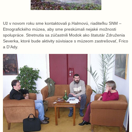
Už v novom roku sme kontaktovali p.Halmovú, riaditeľku SNM –
Etnografického múzea, aby sme preskúmali nejaké možnosti
spolupráce. Stretnutia sa zúčastnili Modok ako štatutár Združenia
Severka, ktoré bude aktivity súvisiace s múzeom zastrešovať, Frico
a D’Ady.