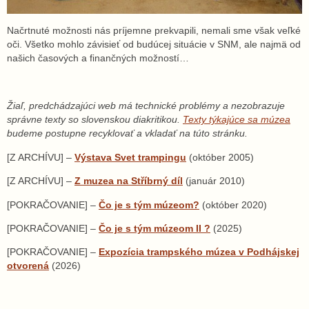
Načrtnuté možnosti nás príjemne prekvapili, nemali sme však veľké
oči. Všetko mohlo závisieť od budúcej situácie v SNM, ale najmä od
našich časových a finančných možností…
Žiaľ, predchádzajúci web má technické problémy a nezobrazuje
správne texty so slovenskou diakritikou.
Texty týkajúce sa múzea
budeme postupne recyklovať a vkladať na túto stránku.
[Z ARCHÍVU] –
Výstava Svet trampingu
(október 2005)
[Z ARCHÍVU] –
Z muzea na Stříbrný díl
(január 2010)
[POKRAČOVANIE] –
Čo je s tým múzeom?
(október 2020)
[POKRAČOVANIE] –
Čo je s tým múzeom II ?
(2025)
[POKRAČOVANIE] –
Expozícia trampského múzea v Podhájskej
otvorená
(2026)