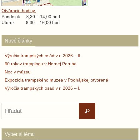
Otváracie hodiny:
Pondelok 8,30 – 14,00 hod
Utorok 8,30 – 16,00 hod
Nové články
Výročia trampských osád v r. 2026 – II.
60 rokov trampingu v Hornej Porube
Noc v múzeu
Expozícia trampského múzea v Podhájskej otvorená
Výročia trampských osád v r. 2026 – I.
Search
Hľadať
for:
Vyber si tému